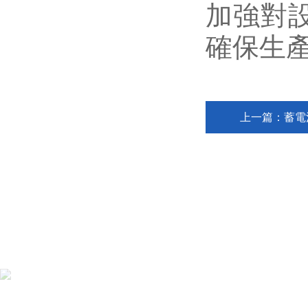
加強對
確保生
上一篇：
蓄電
蘇州力意達儀器科技有限公司
地址：蘇州工業園區唯新路9號唯亭工業坊B區