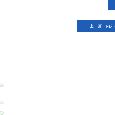
輸入
伯數
上一篇：
內外
蘇州力意達儀器科技有限公司
地址：蘇州工業園區唯新路9號唯亭工業坊B區
郵箱：suzhou_liyida@163.com
傳真：