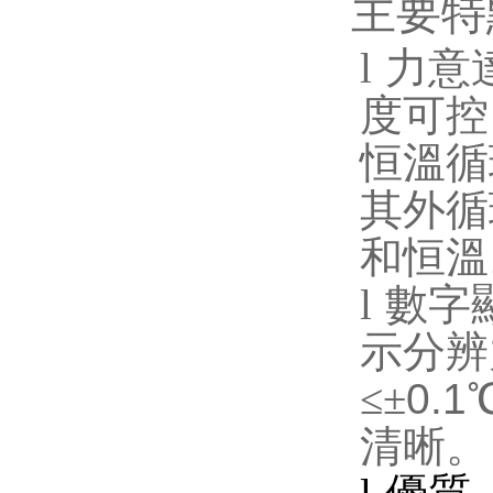
主要特
l
力意
度可控
恒溫循
其外循
和恒溫
l
數字
示分辨
≤±
0.1
清晰。