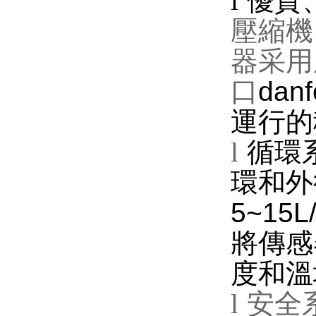
l
優質
壓縮機
器采用
口
danf
運行的
l
循環
環和外
5~15L
將傳感
度和溫
l
安全